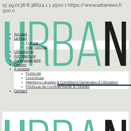
15
49.0138
8.38624
1
1
4500
1
https://www.urbanews.fr
300
0
Accueil
Le Mag’
France
International
Urbanisme
Architecture
Aménagement
Design
À propos
Publicité
Contribuer
Mentions Légales & Conditions Générales d’Utilisation
Politique de Confidentialité & Cookies
Contact