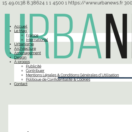
15
49.0138
8.38624
1
1
4500
1
https://www.urbanews.fr
30
Accueil
Le Mag’
France
International
Urbanisme
Architecture
Aménagement
Design
À propos
Publicité
Contribuer
Mentions Légales & Conditions Générales d’Utilisation
Politique de Confidentialité & Cookies
Contact