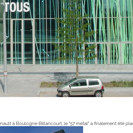
enault à Boulogne-Billancourt, le "57 métal" a finalement été p