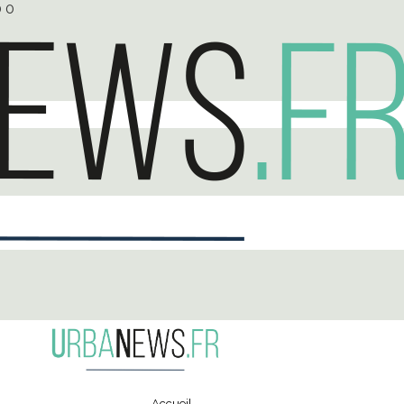
0
0
Accueil