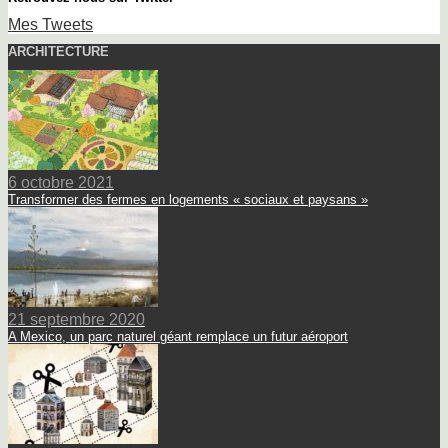
Mes Tweets
ARCHITECTURE
6 octobre 2021
Transformer des fermes en logements « sociaux et paysans »
21 septembre 2020
A Mexico, un parc naturel géant remplace un futur aéroport