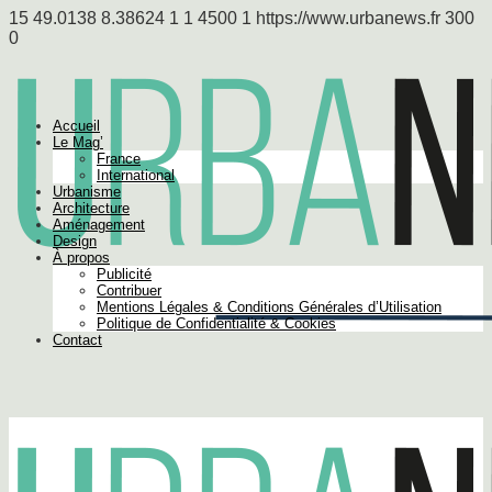
15
49.0138
8.38624
1
1
4500
1
https://www.urbanews.fr
300
0
Accueil
Le Mag’
France
International
Urbanisme
Architecture
Aménagement
Design
À propos
Publicité
Contribuer
Mentions Légales & Conditions Générales d’Utilisation
Politique de Confidentialité & Cookies
Contact