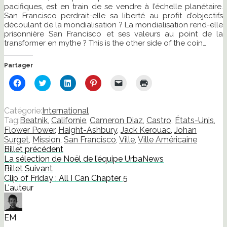
pacifiques, est en train de se vendre à l’échelle planétaire.
San Francisco perdrait-elle sa liberté au profit d’objectifs
découlant de la mondialisation ? La mondialisation rend-elle
prisonnière San Francisco et ses valeurs au point de la
transformer en mythe ? This is the other side of the coin…
Partager
Cliquez
Cliquez
Cliquez
Cliquez
Cliquer
Cliquer
pour
pour
pour
pour
pour
pour
partager
partager
partager
partager
envoyer
imprimer(ouvre
sur
sur
sur
sur
un
dans
Facebook(ouvre
Twitter(ouvre
LinkedIn(ouvre
Pinterest(ouvre
lien
une
Catégorie:
International
dans
dans
dans
dans
par
nouvelle
Tag:
Beatnik
,
Californie
,
Cameron Diaz
,
Castro
,
États-Unis
,
une
une
une
une
e-
fenêtre)
nouvelle
nouvelle
nouvelle
nouvelle
mail
Flower Power
,
Haight-Ashbury
,
Jack Kerouac
,
Johan
fenêtre)
fenêtre)
fenêtre)
fenêtre)
à
Surget
,
Mission
,
San Francisco
,
Ville
,
Ville Américaine
un
ami(ouvre
Billet précédent
dans
La sélection de Noël de l’équipe UrbaNews
une
nouvelle
Billet Suivant
fenêtre)
Clip of Friday : All I Can Chapter 5
L'auteur
EM