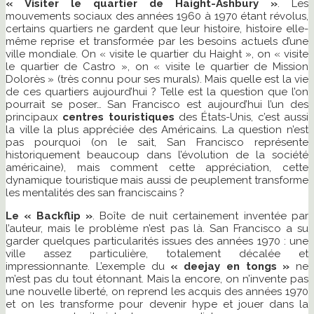
« Visiter le quartier de Haight-Ashbury »
. Les
mouvements sociaux des années 1960 à 1970 étant révolus,
certains quartiers ne gardent que leur histoire, histoire elle-
même reprise et transformée par les besoins actuels d’une
ville mondiale. On « visite le quartier du Haight », on « visite
le quartier de Castro », on « visite le quartier de Mission
Dolorès » (très connu pour ses murals). Mais quelle est la vie
de ces quartiers aujourd’hui ? Telle est la question que l’on
pourrait se poser… San Francisco est aujourd’hui l’un des
principaux
centres touristiques
des États-Unis, c’est aussi
la ville la plus appréciée des Américains. La question n’est
pas pourquoi (on le sait, San Francisco représente
historiquement beaucoup dans l’évolution de la société
américaine), mais comment cette appréciation, cette
dynamique touristique mais aussi de peuplement transforme
les mentalités des san franciscains ?
Le « Backflip »
. Boîte de nuit certainement inventée par
l’auteur, mais le problème n’est pas là. San Francisco a su
garder quelques particularités issues des années 1970 : une
ville assez particulière, totalement décalée et
impressionnante. L’exemple du
« deejay en tongs »
ne
m’est pas du tout étonnant. Mais la encore, on n’invente pas
une nouvelle liberté, on reprend les acquis des années 1970
et on les transforme pour devenir hype et jouer dans la