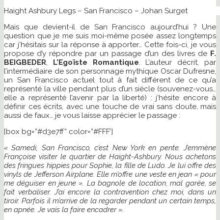
Haight Ashbury Legs – San Francisco – Johan Surget
Mais que devient-il de San Francisco aujourd’hui ? Une
question que je me suis moi-même posée assez longtemps
car j’hésitais sur la réponse à apporter… Cette fois-ci, je vous
propose d’y répondre par un passage d’un des livres de
F.
BEIGBEDER
,
L’Egoïste Romantique
. L’auteur décrit, par
l’intermédiaire de son personnage mythique Oscar Dufresne,
un San Francisco actuel tout à fait différent de ce qu’a
représenté la ville pendant plus d’un siècle (souvenez-vous…
elle a représenté l’avenir par la liberté) : j’hésite encore à
définir ces écrits, avec une touche de vrai sans doute, mais
aussi de faux… je vous laisse apprécier le passage :
[box bg=”#d3e7ff” color=”#FFF’]
« Samedi, San Francisco, c’est New York en pente. J’emmène
Françoise visiter le quartier de Haight-Ashbury. Nous achetons
des fringues hippies pour Sophie, la fille de Ludo. Je lui offre des
vinyls de Jefferson Airplane. Elle m’offre une veste en jean « pour
me déguiser en jeune ». La bagnole de location, mal garée, se
fait verbaliser. J’ai encore la contravention chez moi, dans un
tiroir. Parfois il m’arrive de la regarder pendant un certain temps,
en apnée. Je vais la faire encadrer ».