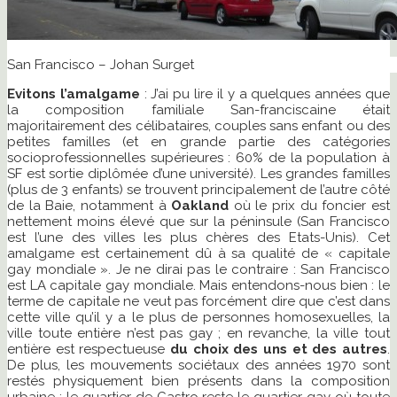
San Francisco – Johan Surget
Evitons l’amalgame
: J’ai pu lire il y a quelques années que
la composition familiale San-franciscaine était
majoritairement des célibataires, couples sans enfant ou des
petites familles (et en grande partie des catégories
socioprofessionnelles supérieures : 60% de la population à
SF est sortie diplômée d’une université). Les grandes familles
(plus de 3 enfants) se trouvent principalement de l’autre côté
de la Baie, notamment à
Oakland
où le prix du foncier est
nettement moins élevé que sur la péninsule (San Francisco
est l’une des villes les plus chères des Etats-Unis). Cet
amalgame est certainement dû à sa qualité de « capitale
gay mondiale ». Je ne dirai pas le contraire : San Francisco
est LA capitale gay mondiale. Mais entendons-nous bien : le
terme de capitale ne veut pas forcément dire que c’est dans
cette ville qu’il y a le plus de personnes homosexuelles, la
ville toute entière n’est pas gay ; en revanche, la ville tout
entière est respectueuse
du choix des uns et des autres
.
De plus, les mouvements sociétaux des années 1970 sont
restés physiquement bien présents dans la composition