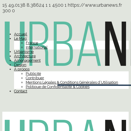
15
49.0138
8.38624
1
1
4500
1
https://www.urbanews.fr
300
0
Accueil
Le Mag’
France
International
Urbanisme
Architecture
Aménagement
Design
À propos
Publicité
Contribuer
Mentions Légales & Conditions Générales d’Utilisation
Politique de Confidentialité & Cookies
Contact