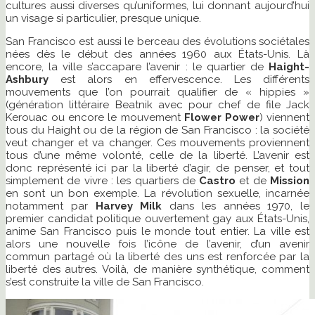
cultures aussi diverses qu’uniformes, lui donnant aujourd’hui
un visage si particulier, presque unique.
San Francisco est aussi le berceau des évolutions sociétales
nées dès le début des années 1960 aux États-Unis. Là
encore, la ville s’accapare l’avenir : le quartier de
Haight-
Ashbury
est alors en effervescence. Les différents
mouvements que l’on pourrait qualifier de « hippies »
(génération littéraire Beatnik avec pour chef de file Jack
Kerouac ou encore le mouvement
Flower Power
) viennent
tous du Haight ou de la région de San Francisco : la société
veut changer et va changer. Ces mouvements proviennent
tous d’une même volonté, celle de la liberté. L’avenir est
donc représenté ici par la liberté d’agir, de penser, et tout
simplement de vivre : les quartiers de
Castro
et de
Mission
en sont un bon exemple. La révolution sexuelle, incarnée
notamment par
Harvey Milk
dans les années 1970, le
premier candidat politique ouvertement gay aux États-Unis,
anime San Francisco puis le monde tout entier. La ville est
alors une nouvelle fois l’icône de l’avenir, d’un avenir
commun partagé où la liberté des uns est renforcée par la
liberté des autres. Voilà, de manière synthétique, comment
s’est construite la ville de San Francisco.