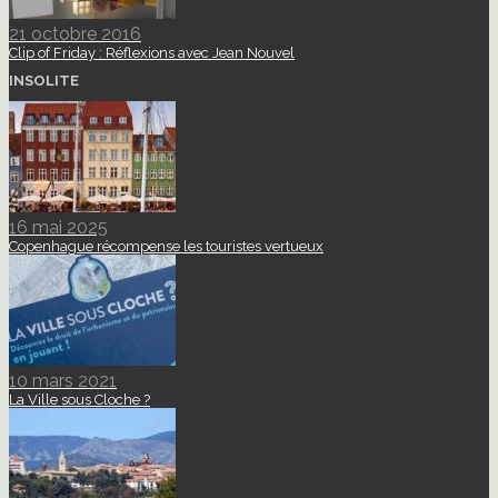
21 octobre 2016
Clip of Friday : Réflexions avec Jean Nouvel
INSOLITE
16 mai 2025
Copenhague récompense les touristes vertueux
10 mars 2021
La Ville sous Cloche ?