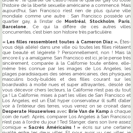
urbaine : le quartier de Castro reste le quartier gay où toute
l’histoire de la liberté sexuelle américaine a commencé. Mais
aujourd’hui, San Francisco n’est rien de plus qu’une ville
mondiale comme une autre : San Francisco possède un
quartier gay, à l’instar de
Montréal
,
Stockholm
,
Paris
,
Barcelone
… Ce qui la diffère de ces autres villes
concurrentes, c’est bien son histoire très particulière.
« Les filles ressemblent toutes à Cameron Diaz ».
Êtes-
vous déjà allé(e) dans une ville où toutes les filles n’étaient
que beauté et légèreté ? Personnellement, non ! Mais là
encore il y a amalgame. San Francisco est ici, je le pense très
sincèrement, comparée à la Californie toute entière, elle-
même très connue par les images de Los Angeles, les
plages paradisiaques des séries américaines, des physiques
masculins body-buildés et des filles courant sur les
boardwalks à moitié nues et super attrayantes… désolé de
vous décevoir chers lecteurs, la Californie n’est pas du tout
ça ! La Californie, mises à part les villes de San Francisco et
Los Angeles, est un État hyper conservateur (il suffit d’aller
voir à l’intérieur des terres, vous verrez on se croirait dans
Desperate Housewives
avec
Brie Van de Kamp
à chaque
coin de rue!). Après, comparer Los Angeles à San Francisco
n’est pas à l’ordre du jour ! Ted Stanger, dans son livre assez
comique
« Sacrés Américains ! »
écris sur une certaine
rivalité entre les deux villes. Et pour avoir vu ces villes, je