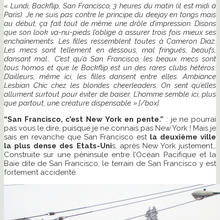
« Lundi, Backflip, San Francisco, 3 heures du matin (il est midi à
Paris). Je ne suis pas contre le principe du deejay en tongs mais
au début, ça fait tout de même une drôle d’impression. Disons
que son look va-nu-pieds l’oblige à assurer trois fois mieux ses
enchaînements. Les filles ressemblent toutes à Cameron Diaz.
Les mecs sont tellement en dessous, mal fringués, beaufs,
dansant mal… C’est qu’à San Francisco, les beaux mecs sont
tous homos et que le Backflip est un des rares clubs hétéros.
D’ailleurs, même ici, les filles dansent entre elles. Ambiance
Lesbian Chic chez les blondes cheerleaders. On sent qu’elles
allument surtout pour éviter de baiser. L’homme semble ici, plus
que partout, une créature dispensable ».[/box]
“San Francisco, c’est New York en pente.”
: je ne pourrai
pas vous le dire, puisque je ne connais pas New York ! Mais je
sais en revanche que San Francisco est
la deuxième ville
la plus dense des Etats-Uni
s, après New York justement…
Construite sur une péninsule entre l’Océan Pacifique et la
Baie dite de San Francisco, le terrain de San Francisco y est
fortement accidenté.