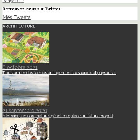
françaises ?
Retrouvez-nous sur Twitter
Mes Tweets
ARCHITECTURE
6 octobre 2021
Transformer des fermes en logements « sociaux et paysans »
21 septembre 2020
A Mexico, un parc naturel géant remplace un futur aéroport