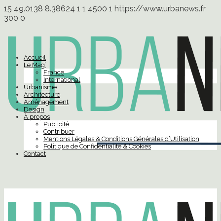
15
49.0138
8.38624
1
1
4500
1
https://www.urbanews.fr
300
0
Accueil
Le Mag’
France
International
Urbanisme
Architecture
Aménagement
Design
À propos
Publicité
Contribuer
Mentions Légales & Conditions Générales d’Utilisation
Politique de Confidentialité & Cookies
Contact