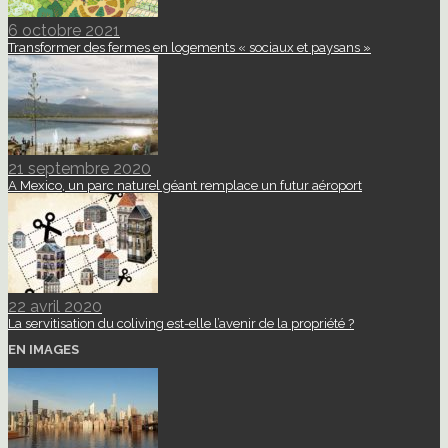
6 octobre 2021
Transformer des fermes en logements « sociaux et paysans »
21 septembre 2020
A Mexico, un parc naturel géant remplace un futur aéroport
22 avril 2020
La servitisation du coliving est-elle l’avenir de la propriété ?
EN IMAGES