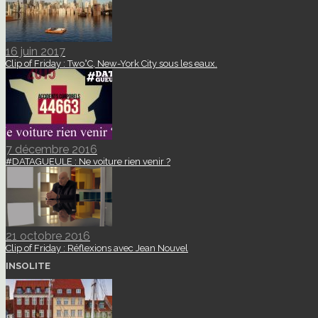
16 juin 2017
Clip of Friday : Two°C, New-York City sous les eaux.
7 décembre 2016
#DATAGUEULE : Ne voiture rien venir ?
21 octobre 2016
Clip of Friday : Réflexions avec Jean Nouvel
INSOLITE