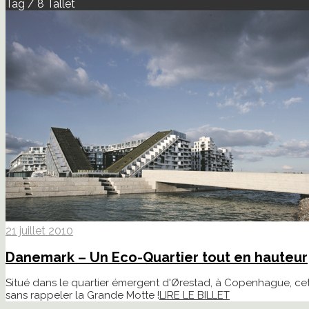
Tag / 8 Tallet
21 juillet 2010
Danemark – Un Eco-Quartier tout en hauteur
Situé dans le quartier émergent d'Ørestad, à Copenhague, cet E
sans rappeler la Grande Motte !
LIRE LE BILLET