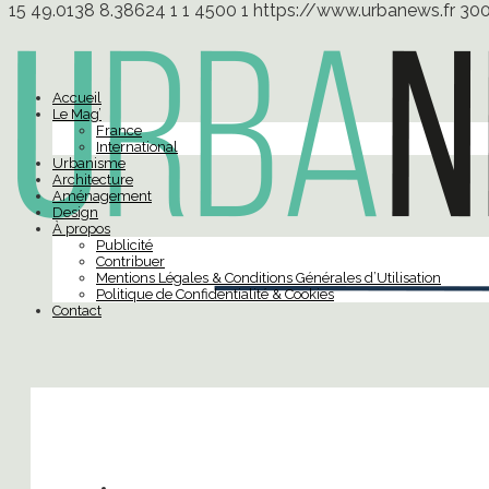
15
49.0138
8.38624
1
1
4500
1
https://www.urbanews.fr
30
Accueil
Le Mag’
France
International
Urbanisme
Architecture
Aménagement
Design
À propos
Publicité
Contribuer
Mentions Légales & Conditions Générales d’Utilisation
Politique de Confidentialité & Cookies
Contact