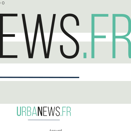
0
0
Accueil